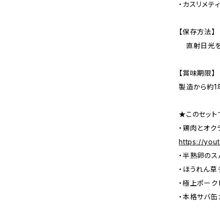
・カスリメティ
【保存方法】
直射日光を
【賞味期限】
製造から約1
★このセット
・鶏肉とオ
https://yo
・半熟卵の
・ほうれん
・極上ポー
・本格サバ