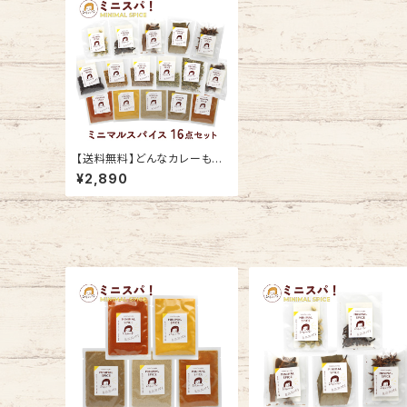
【送料無料】どんなカレーも作
れるスパイス16点セット パ
¥2,890
ウダースパイス&ホールスパイ
ス 16種類 ミニスパ！ MINIM
AL SPICE ★