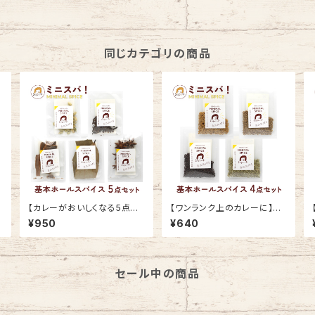
同じカテゴリの商品
【カレーがおいしくなる5点セ
【ワンランク上のカレーに】本
ット】基本のホールスパイス 5
格ホールスパイス 4点セット
¥950
¥640
種類 （カルダモン、クローブ、
（マスタードシード、フェヌグリ
シナモン、ベイリーフ、スターア
ーク、クミンシード、フェンネ
I
ニス） ミニスパ！ MINIMAL S
ル） ミニスパ！ MINIMAL SPI
PICE ★
CE ★
セール中の商品