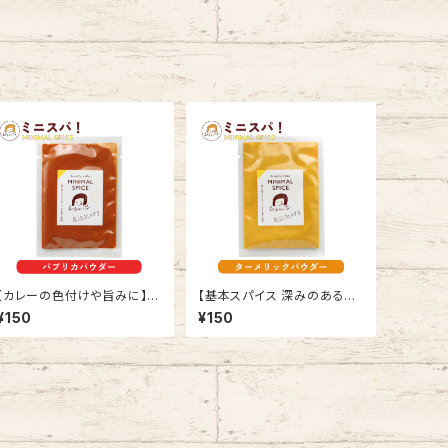
【カレーの色付けや旨みに】パ
【基本スパイス 深みのある香
プリカパウダー 12g ミニスパ！
り付けに】ターメリック 12g ミ
¥150
¥150
MINIMAL SPICE
ニスパ！ MINIMAL SPICE