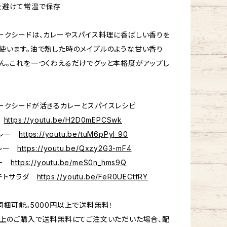
避けて常温で保存
ークシードは、カレーやスパイス料理に香ばしい香りを
使います。油で熱した時のメイプルのような甘い香り
ん。これを一つくわえるだけでグッと本格度がアップし
ークシードが活きるカレーとスパイスレシピ
ー
https://youtu.be/H2D0mEPCSwk
カレー
https://youtu.be/tuM6pPyI_90
カレー
https://youtu.be/Qxzy2G3-mF4
レー
https://youtu.be/meS0n_hms9Q
ポテトサラダ
https://youtu.be/FeR0UECtfRY
同梱可能。5000円以上で送料無料！
以上のご購入で送料無料にてご注文いただいた場合、配