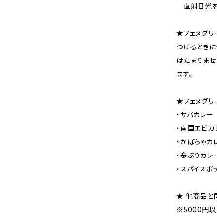
直射日光を
★フェヌグリ
つけるときに
はたまりませ
ます。
★フェヌグリ
・サバカレ
・南国エビ
・かぼちゃ
・寒ぶりカ
・スパイス
★ 他商品と
※5000円