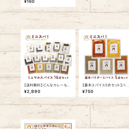
¥160
ード 10g ミニスパ！ MINIMA
L SPICE
【送料無料】どんなカレーも作
【基本スパイス5点セット】バウ
れるスパイス16点セット パ
ダースパイス 5種類 （パプリカ
¥2,890
¥750
ウダースパイス&ホールスパイ
パウダー、ターメリック、クミ
ス 16種類 ミニスパ！ MINIM
ン、コリアンダー、チリペッパ
AL SPICE ★
ー） ミニスパ！ MINIMAL SP
CE ★