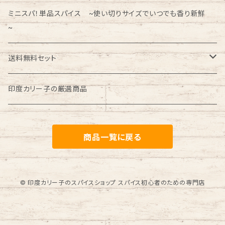
【期間限定】スパイスかんたんじゃ～ん♪
ミニスパ！単品スパイス ~使い切りサイズでいつでも香り新鮮
~
送料無料セット
期間限定商品
印度カリー子の厳選商品
商品一覧に戻る
© 印度カリー子のスパイスショップ スパイス初心者のための専門店