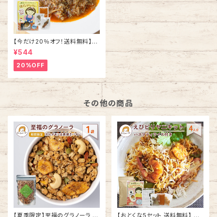
【今だけ20％オフ！送料無料】ほ
ぐしチキンカレー スパイスセット
¥544
4人分
20%OFF
その他の商品
【夏季限定】至福のグラノーラ カ
【おとくな5セット 送料無料】 炊