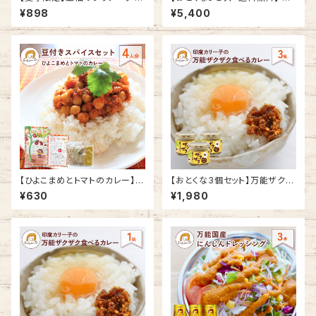
ルダモン＆素焼きパイン 焼きた
飯器 でかんたん！ えび ビリヤニ
¥898
¥5,400
てお届け便 1パック180g入（4
キット 4人分 バスマティライス
食分）
付き 5 セット
【ひよこまめとトマトのカレー】ス
【おとくな3個セット】万能ザクザ
パイス セット 4人分 | 初心者お
ク食べるカレー ３個 印度カリー
¥630
¥1,980
すすめ 本格 豆付きキット 健康
子の ごはんのおとも
美容