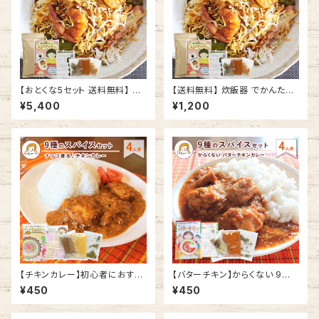
【おとくな5セット 送料無料】 炊
【送料無料】 炊飯器 でかんたん！
飯器 でかんたん！ えび ビリヤニ
えび ビリヤニ キット 4人分 バス
¥5,400
¥1,200
キット 4人分 バスマティライス
マティライス 付き セット
付き 5 セット
【チキンカレー】初心者におすす
【バターチキン】からくない 9種
め ナッツ香る 9種のスパイスセ
のスパイスセット 4人分 | 子ど
¥450
¥450
ット 4人分
もも大人も楽しめる スパイスカ
レー