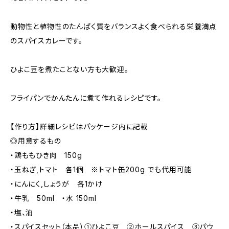
動物性と植物性のたんぱく質をバランスよく食べられる栄養満点
のスパイスカレーです。
ひよこ豆を煮たことない方も大歓迎。
フライパンでかんたんに煮て作れるレシピです。
【作り方】詳細レシピはパッケージ内に記載
◎用意するもの
・鶏ももひき肉 150g
・玉ねぎ,トマト 各1個 ※トマト缶200g でも代用可能
・にんにく,しょうが 各1かけ
・牛乳 50ml ・水 150ml
・塩、油
・スパイスセット（本品）①ひよこ豆 ②ホールスパイス ③パウ