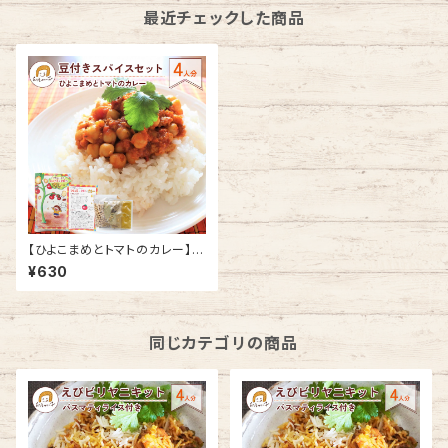
最近チェックした商品
【ひよこまめとトマトのカレー】ス
パイス セット 4人分 | 初心者お
¥630
すすめ 本格 豆付きキット 健康
美容
同じカテゴリの商品