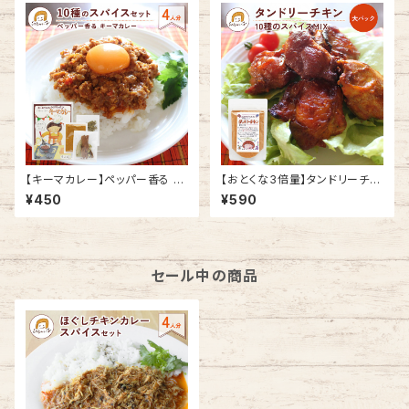
【キーマカレー】ペッパー香る キ
【おとくな3倍量】タンドリーチキ
ーマカレー 10種のスパイスセッ
ン 10種のスパイスMIX 大パック
¥450
¥590
ト 4人前
｜ 無添加・ 無着色料 チャック
付き袋
セール中の商品