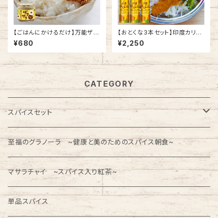
【ごはんにかけるだけ】万能ザク
【おとくな3本セット】印度カリー
ザク食べるカレー 1瓶 100g
子監修 万能国産にんじんドレッ
¥680
¥2,250
印度カリー子の ごはんのおとも
シング ３本 180ml
CATEGORY
スパイスセット
はじめてのスパイスキッチン 初心者おすすめ
至福のグラノーラ ~健康と美のためのスパイス朝食~
Dear.Curry 10分で作れる本格カレー
マサラチャイ ~スパイス入り紅茶~
【期間限定】季節と旬のスパイスカレー
単品スパイス