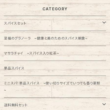
CATEGORY
スパイスセット
はじめてのスパイスキッチン 初心者おすすめ
至福のグラノーラ ~健康と美のためのスパイス朝食~
Dear.Curry 10分で作れる本格カレー
マサラチャイ ~スパイス入り紅茶~
【期間限定】季節と旬のスパイスカレー
単品スパイス
【期間限定】スパイスかんたんじゃ～ん♪
ミニスパ！単品スパイス ~使い切りサイズでいつでも香り新鮮
~
送料無料セット