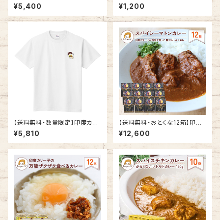
飯器 でかんたん！ えび ビリヤニ
えび ビリヤニ キット 4人分 バス
¥5,400
¥1,200
キット 4人分 バスマティライス
マティライス 付き セット
付き 5 セット
【送料無料・数量限定】印度カリ
【送料無料・おとくな12箱】印度
ー子の白Tシャツ＋スパイス5点
カリー子が本気で作ったマトン
¥5,810
¥12,600
カレー 贅沢レトルトカレー 200
g×12箱