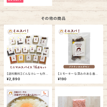
その他の商品
【送料無料】どんなカレーも作れ
【スモーキーな深みのある香り
るスパイス16点セット パウダ
付けに】ブラウンカルダモン 5g
¥2,890
¥190
ースパイス&ホールスパイス 16
ホールスパイス ミニスパ！ MINI
種類 ミニスパ！ MINIMAL SPI
MAL SPICE
CE ★