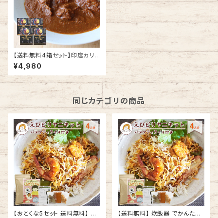
【送料無料4箱セット】印度カリ
ー子が本気で作ったマトンカレ
¥4,980
ー 贅沢レトルトカレー 200g×4
箱
同じカテゴリの商品
【おとくな5セット 送料無料】 炊
【送料無料】 炊飯器 でかんたん！