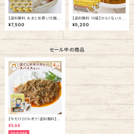
【送料無料 おまとめ買い12個】
【送料無料 10袋】からくないスパ
万能ザクザク食べるカレー 12
イスチキンカレー 180g×10
¥7,500
¥5,200
個 印度カリー子の ごはんのお
袋 レトルトカレー
とも
セール中の商品
【今だけ20％オフ！送料無料】ほ
ぐしチキンカレー スパイスセット
¥544
4人分
20%OFF