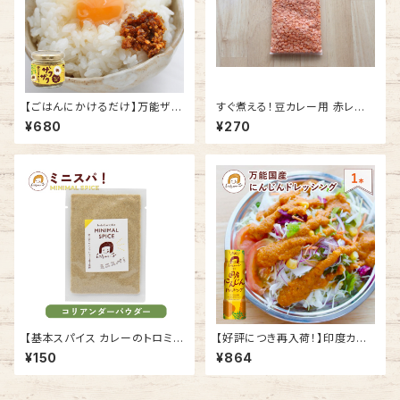
【ごはんにかけるだけ】万能ザク
すぐ煮える！豆カレー用 赤レン
ザク食べるカレー 1瓶 100g
ズ豆 （100g）｜ 使い切りで余ら
¥680
¥270
印度カリー子の ごはんのおとも
ない 浸水不要 Masoor Dal
【基本スパイス カレーのトロミ
【好評につき再入荷！】印度カリ
付けに】コリアンダーパウダー12
ー子監修 万能国産にんじんドレ
¥150
¥864
g ミニスパ！ MINIMAL SPICE
ッシング 1本 180ml